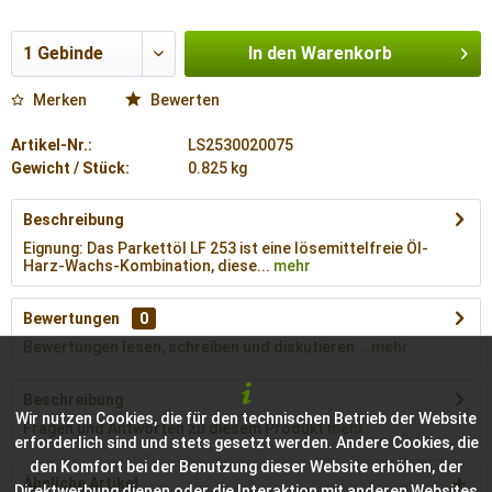
In den
Warenkorb
Merken
Bewerten
Artikel-Nr.:
LS2530020075
Gewicht / Stück:
0.825 kg
Beschreibung
Eignung: Das Parkettöl LF 253 ist eine lösemittelfreie Öl-
Harz-Wachs-Kombination, diese...
mehr
Bewertungen
0
Bewertungen lesen, schreiben und diskutieren...
mehr
Beschreibung
Wir nutzen Cookies, die für den technischen Betrieb der Website
Fragen und Antworten zu diesem Produkt
mehr
erforderlich sind und stets gesetzt werden. Andere Cookies, die
den Komfort bei der Benutzung dieser Website erhöhen, der
Ähnliche Artikel
Direktwerbung dienen oder die Interaktion mit anderen Websites