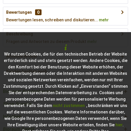
Bewertungen
0
Bewertungen lesen, schreiben und diskutieren...
mehr
Beschreibung
Fragen und Antworten zu diesem Produkt
mehr
Wir nutzen Cookies, die für den technischen Betrieb der Website
Ähnliche Artikel
erforderlich sind und stets gesetzt werden. Andere Cookies, die
den Komfort bei der Benutzung dieser Website erhöhen, der
Kunden kauften auch
Direktwerbung dienen oder die Interaktion mit anderen Websites
und sozialen Netzwerken vereinfachen, werden nur mit Ihrer
Zustimmung gesetzt. Durch Klicken auf „Einverstanden“ stimmen
Bioraum Kundenberatung
Sie der entsprechenden Datenverarbeitung zu. Cookies und
personenbezogene Daten werden für personalisierte Werbung
Shop Service
verwendet. Falls Sie dem
nicht zustimmen
, beschränken wir uns
auf die wesentlichen Cookies. Weitere Informationen darüber,
Infothek
wie Google Ihre personenbezogenen Daten verwendet, wenn Sie
Ihre Einwilligung über unsere Website erteilen, finden Sie
hier
.
Bioraum GmbH