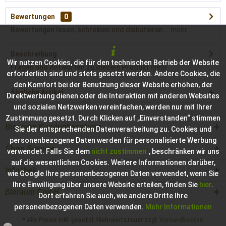
Bewertungen
0
Bewertungen lesen, schreiben und diskutieren...
mehr
Beschreibung
Wir nutzen Cookies, die für den technischen Betrieb der Website
Fragen und Antworten zu diesem Produkt
mehr
erforderlich sind und stets gesetzt werden. Andere Cookies, die
den Komfort bei der Benutzung dieser Website erhöhen, der
Ähnliche Artikel
Direktwerbung dienen oder die Interaktion mit anderen Websites
und sozialen Netzwerken vereinfachen, werden nur mit Ihrer
Zustimmung gesetzt. Durch Klicken auf „Einverstanden“ stimmen
Bioraum Kundenberatung
Sie der entsprechenden Datenverarbeitung zu. Cookies und
personenbezogene Daten werden für personalisierte Werbung
Shop Service
verwendet. Falls Sie dem
nicht zustimmen
, beschränken wir uns
auf die wesentlichen Cookies. Weitere Informationen darüber,
Infothek
wie Google Ihre personenbezogenen Daten verwendet, wenn Sie
Ihre Einwilligung über unsere Website erteilen, finden Sie
hier
.
Bioraum GmbH
Dort erfahren Sie auch, wie andere Dritte Ihre
personenbezogenen Daten verwenden.
Mehr Informationen
* Alle Preise inkl. gesetzl. Mehrwertsteuer zzgl.
Versandkosten