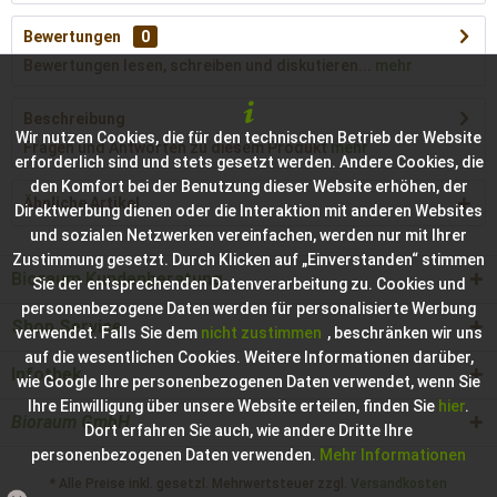
Bewertungen
0
Bewertungen lesen, schreiben und diskutieren...
mehr
Beschreibung
Wir nutzen Cookies, die für den technischen Betrieb der Website
Fragen und Antworten zu diesem Produkt
mehr
erforderlich sind und stets gesetzt werden. Andere Cookies, die
den Komfort bei der Benutzung dieser Website erhöhen, der
Ähnliche Artikel
Direktwerbung dienen oder die Interaktion mit anderen Websites
und sozialen Netzwerken vereinfachen, werden nur mit Ihrer
Zustimmung gesetzt. Durch Klicken auf „Einverstanden“ stimmen
Bioraum Kundenberatung
Sie der entsprechenden Datenverarbeitung zu. Cookies und
personenbezogene Daten werden für personalisierte Werbung
Shop Service
verwendet. Falls Sie dem
nicht zustimmen
, beschränken wir uns
auf die wesentlichen Cookies. Weitere Informationen darüber,
Infothek
wie Google Ihre personenbezogenen Daten verwendet, wenn Sie
Ihre Einwilligung über unsere Website erteilen, finden Sie
hier
.
Bioraum GmbH
Dort erfahren Sie auch, wie andere Dritte Ihre
personenbezogenen Daten verwenden.
Mehr Informationen
* Alle Preise inkl. gesetzl. Mehrwertsteuer zzgl.
Versandkosten