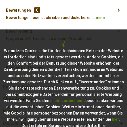
Bewertungen
0
Bewertungen lesen, schreiben und diskutieren...
mehr
Beschreibung
Fragen und Antworten zu diesem Produkt
mehr
Wir nutzen Cookies, die für den technischen Betrieb der Website
Ähnliche Artikel
erforderlich sind und stets gesetzt werden. Andere Cookies, die
den Komfort bei der Benutzung dieser Website erhöhen, der
Kunden kauften auch
Direktwerbung dienen oder die Interaktion mit anderen Websites
und sozialen Netzwerken vereinfachen, werden nur mit Ihrer
Zustimmung gesetzt. Durch Klicken auf „Einverstanden“ stimmen
Bioraum Kundenberatung
Sie der entsprechenden Datenverarbeitung zu. Cookies und
personenbezogene Daten werden für personalisierte Werbung
Shop Service
verwendet. Falls Sie dem
nicht zustimmen
, beschränken wir uns
auf die wesentlichen Cookies. Weitere Informationen darüber,
Infothek
wie Google Ihre personenbezogenen Daten verwendet, wenn Sie
Ihre Einwilligung über unsere Website erteilen, finden Sie
hier
.
Bioraum GmbH
Dort erfahren Sie auch, wie andere Dritte Ihre