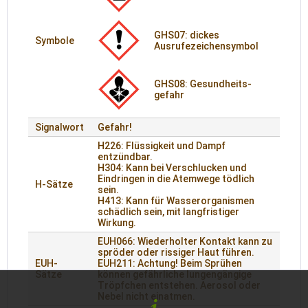
GHS07: dickes
Symbole
Ausrufezeichensymbol
GHS08: Gesund­heits­
gefahr
Signalwort
Gefahr!
H226: Flüssigkeit und Dampf
entzündbar.
H304: Kann bei Verschlucken und
Eindringen in die Atemwege tödlich
H-Sätze
sein.
H413: Kann für Wasserorganismen
schädlich sein, mit langfristiger
Wirkung.
EUH066: Wiederholter Kontakt kann zu
spröder oder rissiger Haut führen.
EUH-
EUH211: Achtung! Beim Sprühen
Sätze
können gefährliche lungengängige
Tröpfchen entstehen. Aerosol oder
Nebel nicht einatmen.