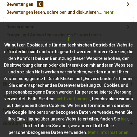
Bewertungen
0
Bewertungen lesen, schreiben und diskutieren...
mehr
Beschreibung
Fragen und Antworten zu diesem Produkt
mehr
Wir nutzen Cookies, die für den technischen Betrieb der Website
Ähnliche Artikel
erforderlich sind und stets gesetzt werden. Andere Cookies, die
den Komfort bei der Benutzung dieser Website erhöhen, der
Direktwerbung dienen oder die Interaktion mit anderen Websites
Kunden haben sich ebenfalls angesehen
und sozialen Netzwerken vereinfachen, werden nur mit Ihrer
Zustimmung gesetzt. Durch Klicken auf „Einverstanden“ stimmen
Bioraum Kundenberatung
Sie der entsprechenden Datenverarbeitung zu. Cookies und
personenbezogene Daten werden für personalisierte Werbung
Shop Service
verwendet. Falls Sie dem
nicht zustimmen
, beschränken wir uns
auf die wesentlichen Cookies. Weitere Informationen darüber,
Infothek
wie Google Ihre personenbezogenen Daten verwendet, wenn Sie
Ihre Einwilligung über unsere Website erteilen, finden Sie
hier
.
Bioraum GmbH
Dort erfahren Sie auch, wie andere Dritte Ihre
personenbezogenen Daten verwenden.
Mehr Informationen