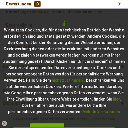
Bewertungen
0
Bewertungen lesen, schreiben und diskutieren...
mehr
Beschreibung
Wir nutzen Cookies, die für den technischen Betrieb der Website
Fragen und Antworten zu diesem Produkt
mehr
erforderlich sind und stets gesetzt werden. Andere Cookies, die
den Komfort bei der Benutzung dieser Website erhöhen, der
Ähnliche Artikel
Direktwerbung dienen oder die Interaktion mit anderen Websites
und sozialen Netzwerken vereinfachen, werden nur mit Ihrer
Zustimmung gesetzt. Durch Klicken auf „Einverstanden“ stimmen
Bioraum Kundenberatung
Sie der entsprechenden Datenverarbeitung zu. Cookies und
personenbezogene Daten werden für personalisierte Werbung
Shop Service
verwendet. Falls Sie dem
nicht zustimmen
, beschränken wir uns
auf die wesentlichen Cookies. Weitere Informationen darüber,
Infothek
wie Google Ihre personenbezogenen Daten verwendet, wenn Sie
Ihre Einwilligung über unsere Website erteilen, finden Sie
hier
.
Bioraum GmbH
Dort erfahren Sie auch, wie andere Dritte Ihre
personenbezogenen Daten verwenden.
Mehr Informationen
* Alle Preise inkl. gesetzl. Mehrwertsteuer zzgl.
Versandkosten