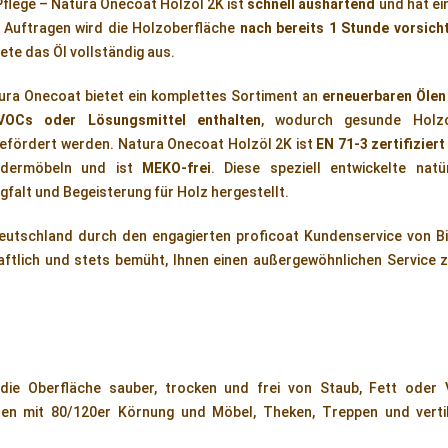
flege – Natura Onecoat Holzöl 2K ist
schnell aushärtend
und hat ei
 Auftragen wird die Holzoberfläche
nach bereits 1 Stunde vorsich
ete das Öl vollständig aus.
ura Onecoat bietet ein komplettes Sortiment an
erneuerbaren Ölen
VOCs oder Lösungsmittel enthalten
, wodurch gesunde Holzo
efördert werden. Natura Onecoat Holzöl 2K ist
EN 71-3 zertifiziert
indermöbeln und ist
MEKO-frei
. Diese speziell entwickelte natü
gfalt und Begeisterung für Holz hergestellt.
eutschland durch den engagierten proficoat Kundenservice von B
ftlich und stets bemüht, Ihnen einen außergewöhnlichen Service z
 die Oberfläche sauber, trocken und frei von Staub, Fett oder 
öden mit 80/120er Körnung und Möbel, Theken, Treppen und verti