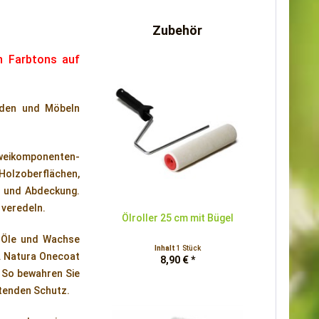
Zubehör
n Farbtons auf
öden und Möbeln
Zweikomponenten-
Holzoberflächen,
it und Abdeckung.
e veredeln.
Ölroller 25 cm mit Bügel
he Öle und Wachse
Inhalt
1 Stück
z. Natura Onecoat
8,90 € *
. So bewahren Sie
ltenden Schutz.