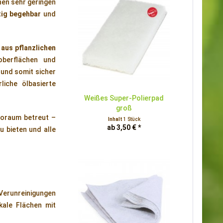
nen sehr geringen
tig begehbar
und
 aus pflanzlichen
berflächen und
und somit sicher
rliche ölbasierte
Weißes Super-Polierpad
groß
ioraum betreut –
Inhalt
1 Stück
ab 3,50 € *
u bieten und alle
Verunreinigungen
kale Flächen mit