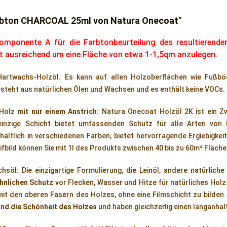
arbton CHARCOAL 25ml von Natura Onecoat"
mponente A für die Farbtonbeurteilung des resultierende
ist ausreichend um eine Fläche von etwa 1-1,5qm anzulegen.
Hartwachs-Holzöl. Es kann auf allen Holzoberflächen wie Fußb
teht aus natürlichen Ölen und Wachsen und es enthält keine VOCs.
 Holz
mit nur einem Anstrich
: Natura Onecoat Holzöl 2K ist ein 
einzige Schicht bietet umfassenden Schutz für alle Arten von 
ältlich in verschiedenen Farben, bietet hervorragende Ergiebigke
ifbild können Sie mit 1l des Produkts zwischen 40 bis zu 60m² Fläch
hsöl: Die einzigartige Formulierung, die Leinöl, andere natürlic
nlichen Schutz
vor Flecken, Wasser und Hitze für natürliches Hol
mit den oberen Fasern des Holzes, ohne eine Filmschicht zu bilden
und die Schönheit des Holzes
und haben gleichzeitig einen langanha