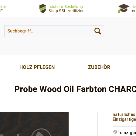
frei
sichere Bestellung
k
DE
Shop SSL zertifiziert
er
HOLZ PFLEGEN
ZUBEHÖR
Probe Wood Oil Farbton CHAR
natürliches
Einzigartig
einziga