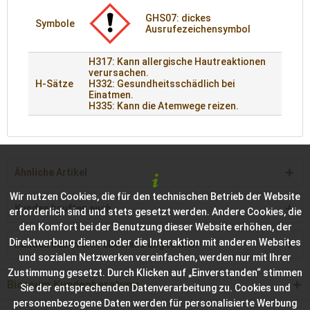
GHS07: dickes
Symbole
Ausrufezeichensymbol
H317: Kann allergische Hautreaktionen
verursachen.
H-Sätze
H332: Gesundheitsschädlich bei
Einatmen.
H335: Kann die Atemwege reizen.
Ähnliche Artikel
Wir nutzen Cookies, die für den technischen Betrieb der Website
Kunden kauften auch
erforderlich sind und stets gesetzt werden. Andere Cookies, die
den Komfort bei der Benutzung dieser Website erhöhen, der
Direktwerbung dienen oder die Interaktion mit anderen Websites
Kunden haben sich ebenfalls angesehen
und sozialen Netzwerken vereinfachen, werden nur mit Ihrer
Zustimmung gesetzt. Durch Klicken auf „Einverstanden“ stimmen
Bioraum Kundenberatung
Sie der entsprechenden Datenverarbeitung zu. Cookies und
personenbezogene Daten werden für personalisierte Werbung