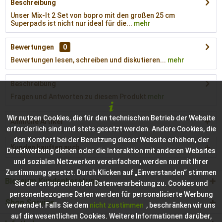
Beschreibung
Unser Mix-It 2 Set von bopro mit den großen 25 cm
Superpads ist nicht nur ideal für die...
mehr
Bewertungen
0
Bewertungen lesen, schreiben und diskutieren...
mehr
Beschreibung
Fragen und Antworten zu diesem Produkt
mehr
Wir nutzen Cookies, die für den technischen Betrieb der Website
Ähnliche Artikel
erforderlich sind und stets gesetzt werden. Andere Cookies, die
den Komfort bei der Benutzung dieser Website erhöhen, der
Kunden kauften auch
Direktwerbung dienen oder die Interaktion mit anderen Websites
und sozialen Netzwerken vereinfachen, werden nur mit Ihrer
Zustimmung gesetzt. Durch Klicken auf „Einverstanden“ stimmen
Bioraum Kundenberatung
Sie der entsprechenden Datenverarbeitung zu. Cookies und
personenbezogene Daten werden für personalisierte Werbung
Shop Service
verwendet. Falls Sie dem
nicht zustimmen
, beschränken wir uns
auf die wesentlichen Cookies. Weitere Informationen darüber,