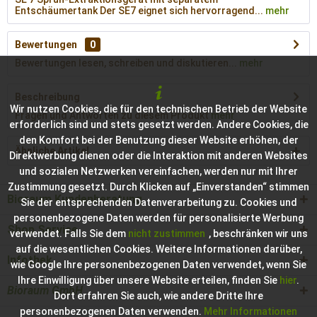
Entschäumertank Der SE7 eignet sich hervorragend...
mehr
Bewertungen
0
Bewertungen lesen, schreiben und diskutieren...
mehr
Beschreibung
Wir nutzen Cookies, die für den technischen Betrieb der Website
Fragen und Antworten zu diesem Produkt
mehr
erforderlich sind und stets gesetzt werden. Andere Cookies, die
den Komfort bei der Benutzung dieser Website erhöhen, der
Ähnliche Artikel
Direktwerbung dienen oder die Interaktion mit anderen Websites
und sozialen Netzwerken vereinfachen, werden nur mit Ihrer
Zustimmung gesetzt. Durch Klicken auf „Einverstanden“ stimmen
Bioraum Kundenberatung
Sie der entsprechenden Datenverarbeitung zu. Cookies und
personenbezogene Daten werden für personalisierte Werbung
Shop Service
verwendet. Falls Sie dem
nicht zustimmen
, beschränken wir uns
auf die wesentlichen Cookies. Weitere Informationen darüber,
Infothek
wie Google Ihre personenbezogenen Daten verwendet, wenn Sie
Ihre Einwilligung über unsere Website erteilen, finden Sie
hier
.
Bioraum GmbH
Dort erfahren Sie auch, wie andere Dritte Ihre
personenbezogenen Daten verwenden.
Mehr Informationen