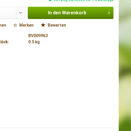
vorrätig, Lieferzeit ca. 1-3 Werktage
In den
Warenkorb
hen
Merken
Bewerten
BV009963
tück:
0.5 kg