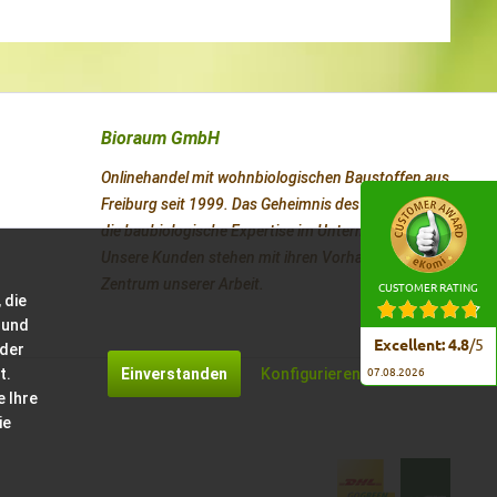
Bioraum GmbH
Onlinehandel mit wohnbiologischen Baustoffen aus
Freiburg seit 1999. Das Geheimnis des Erfolges ist
die baubiologische Expertise im Unternehmen.
Unsere Kunden stehen mit ihren Vorhaben im
Zentrum unserer Arbeit.
CUSTOMER RATING
 die
 und
Excellent
:
4.8
/
5
 der
t.
Einverstanden
Konfigurieren
07.08.2026
e Ihre
ie