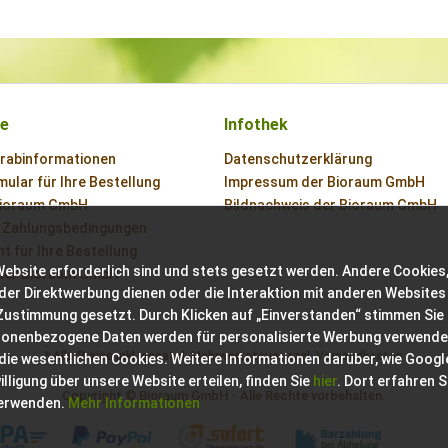
ce
Infothek
orabinformationen
Datenschutzerklärung
ular für Ihre Bestellung
Impressum der Bioraum GmbH
Bioraum GmbH
Bildnachweis der Bioraum GmbH
 Zahlungsbedingungen
t für Ihre Bestellung
Website erforderlich sind und stets gesetzt werden. Andere Cookies,
der Bioraum GmbH
der Direktwerbung dienen oder die Interaktion mit anderen Websites
 Zustimmung gesetzt. Durch Klicken auf „Einverstanden“ stimmen Sie
sonenbezogene Daten werden für personalisierte Werbung verwende
* Alle Preise inkl. gesetzl. Mehrwertsteuer zzgl.
Versandkosten
 die wesentlichen Cookies. Weitere Informationen darüber, wie Googl
ligung über unsere Website erteilen, finden Sie
hier
. Dort erfahren S
Copyright © Bioraum GmbH - Alle Rechte vorbehalten.
verwenden.
Mehr Informationen