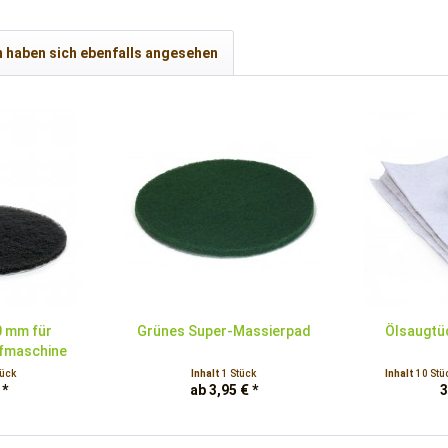
 haben sich ebenfalls angesehen
0 mm für
Grünes Super-Massierpad
Ölsaugtüc
ifmaschine
tück
Inhalt
1 Stück
Inhalt
10 Stü
 *
ab 3,95 € *
3