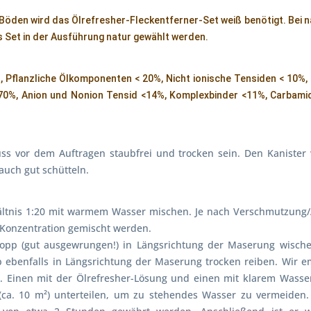
 Böden wird das Ölrefresher-Fleckentferner-Set weiß benötigt. Bei n
s Set in der Ausführung natur gewählt werden.
 Pflanzliche Ölkomponenten < 20%, Nicht ionische Tensiden < 10%, 
70%, Anion und Nonion Tensid <14%, Komplexbinder <11%, Carbamid 
uss vor dem Auftragen staubfrei und trocken sein.
Den Kanister 
uch gut schütteln.
ältnis 1:20 mit warmem Wasser mischen. Je nach Verschmutzung
 Konzentration gemischt werden.
pp (gut ausgewrungen!) in Längsrichtung der Maserung wische
 ebenfalls in Längsrichtung der Maserung trocken reiben. Wir 
n. Einen mit der Ölrefresher-Lösung und einen mit klarem Wasse
n (ca. 10 m²) unterteilen, um zu stehendes Wasser zu vermeiden