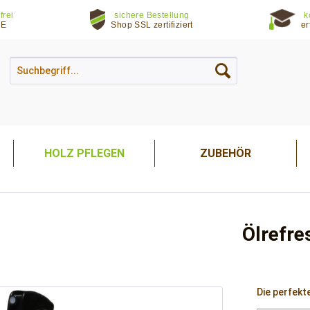
frei
sichere Bestellung
k
DE
Shop SSL zertifiziert
er
HOLZ PFLEGEN
ZUBEHÖR
Ölrefre
Die perfekt