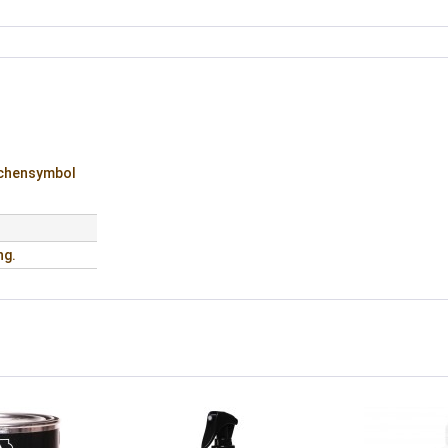
ichensymbol
ng.