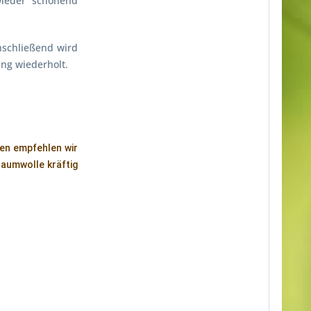
wieder schonend
nschließend wird
ang wiederholt.
hen empfehlen wir
Baumwolle kräftig