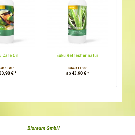
u Care Oil
Euku Refresher natur
halt
1 Liter
Inhalt
1 Liter
33,90 € *
ab 43,90 € *
Bioraum GmbH