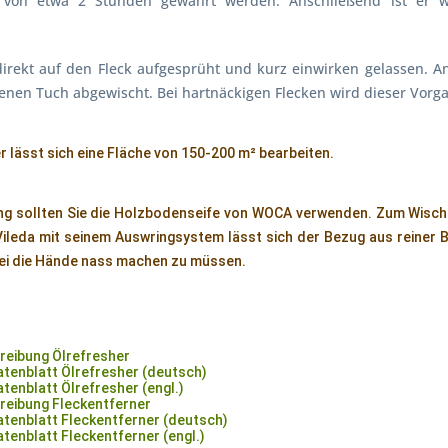
 von etwa 2 Stunden gewährt werden. Anschließend ist er 
direkt auf den Fleck aufgesprüht und kurz einwirken gelassen. A
kenen Tuch abgewischt. Bei hartnäckigen Flecken wird dieser Vorg
r lässt sich eine Fläche von 150-200 m² bearbeiten.
gung sollten Sie die Holzbodenseife von WOCA verwenden. Zum Wisc
ileda mit seinem Auswringsystem lässt sich der Bezug aus reiner 
bei die Hände nass machen zu müssen.
eibung Ölrefresher
tenblatt Ölrefresher (deutsch)
enblatt Ölrefresher (engl.)
eibung Fleckentferner
tenblatt Fleckentferner (deutsch)
enblatt Fleckentferner (engl.)