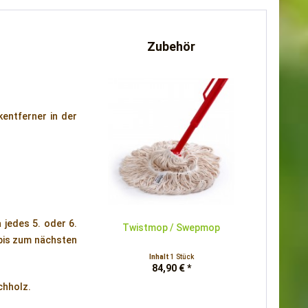
Zubehör
entferner in der
 jedes 5. oder 6.
Twistmop / Swepmop
 bis zum nächsten
Inhalt
1 Stück
84,90 € *
chholz.