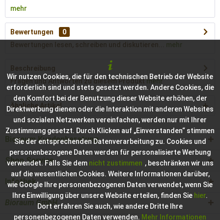
mehr
Bewertungen
0
Bewertungen lesen, schreiben und diskutieren...
mehr
Beschreibung
Wir nutzen Cookies, die für den technischen Betrieb der Website
Fragen und Antworten zu diesem Produkt
mehr
erforderlich sind und stets gesetzt werden. Andere Cookies, die
den Komfort bei der Benutzung dieser Website erhöhen, der
Ähnliche Artikel
Direktwerbung dienen oder die Interaktion mit anderen Websites
und sozialen Netzwerken vereinfachen, werden nur mit Ihrer
Zustimmung gesetzt. Durch Klicken auf „Einverstanden“ stimmen
Bioraum Kundenberatung
Sie der entsprechenden Datenverarbeitung zu. Cookies und
personenbezogene Daten werden für personalisierte Werbung
Shop Service
verwendet. Falls Sie dem
nicht zustimmen
, beschränken wir uns
auf die wesentlichen Cookies. Weitere Informationen darüber,
Infothek
wie Google Ihre personenbezogenen Daten verwendet, wenn Sie
Ihre Einwilligung über unsere Website erteilen, finden Sie
hier
.
Bioraum GmbH
Dort erfahren Sie auch, wie andere Dritte Ihre
personenbezogenen Daten verwenden.
Mehr Informationen