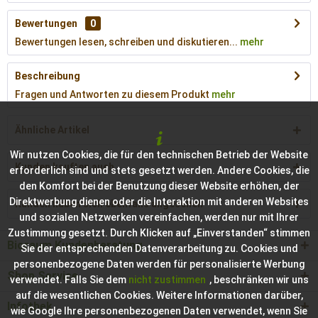
Bewertungen
0
Bewertungen lesen, schreiben und diskutieren...
mehr
Beschreibung
Fragen und Antworten zu diesem Produkt
mehr
Ähnliche Artikel
Wir nutzen Cookies, die für den technischen Betrieb der Website
Kunden kauften auch
erforderlich sind und stets gesetzt werden. Andere Cookies, die
den Komfort bei der Benutzung dieser Website erhöhen, der
Direktwerbung dienen oder die Interaktion mit anderen Websites
Kunden haben sich ebenfalls angesehen
und sozialen Netzwerken vereinfachen, werden nur mit Ihrer
Zustimmung gesetzt. Durch Klicken auf „Einverstanden“ stimmen
Bioraum Kundenberatung
Sie der entsprechenden Datenverarbeitung zu. Cookies und
personenbezogene Daten werden für personalisierte Werbung
Shop Service
verwendet. Falls Sie dem
nicht zustimmen
, beschränken wir uns
auf die wesentlichen Cookies. Weitere Informationen darüber,
Infothek
wie Google Ihre personenbezogenen Daten verwendet, wenn Sie