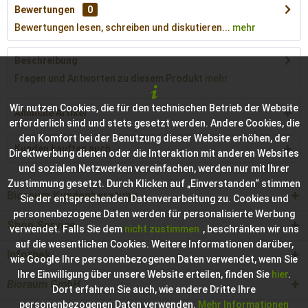
Bewertungen
0
Bewertungen lesen, schreiben und diskutieren...
mehr
Beschreibung
Fragen und Antworten zu diesem Produkt
mehr
Wir nutzen Cookies, die für den technischen Betrieb der Website
Ähnliche Artikel
erforderlich sind und stets gesetzt werden. Andere Cookies, die
den Komfort bei der Benutzung dieser Website erhöhen, der
Kunden kauften auch
Direktwerbung dienen oder die Interaktion mit anderen Websites
und sozialen Netzwerken vereinfachen, werden nur mit Ihrer
Zustimmung gesetzt. Durch Klicken auf „Einverstanden“ stimmen
Bioraum Kundenberatung
Sie der entsprechenden Datenverarbeitung zu. Cookies und
personenbezogene Daten werden für personalisierte Werbung
Shop Service
verwendet. Falls Sie dem
nicht zustimmen
, beschränken wir uns
auf die wesentlichen Cookies. Weitere Informationen darüber,
Infothek
wie Google Ihre personenbezogenen Daten verwendet, wenn Sie
Ihre Einwilligung über unsere Website erteilen, finden Sie
hier
.
Bioraum GmbH
Dort erfahren Sie auch, wie andere Dritte Ihre
personenbezogenen Daten verwenden.
Mehr Informationen